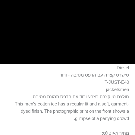
ילוג
תוכן
Diesel
טישרט קצרה עם הדפס מסיבה - ורוד
T-JUST-E40
jacketsmen
חולצת טי קצרה בצבע ורוד עם הדפס תמונת מסיבה
This men's cotton tee has a regular fit and a soft, garment-
dyed finish. The photographic print on the front shows a
glimpse of a partying crowd.
מחיר אאוטלט: