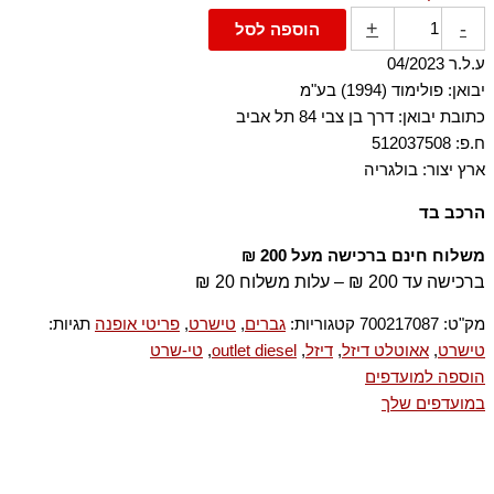
+
-
הוספה לסל
ע.ל.ר 04/2023
יבואן: פולימוד (1994) בע"מ
כתובת יבואן: דרך בן צבי 84 תל אביב
ח.פ: 512037508
ארץ יצור: בולגריה
הרכב בד
100% כותנה
משלוח חינם ברכישה מעל 200 ₪
ברכישה עד 200 ₪ – עלות משלוח 20 ₪
מק"ט:
700217087
קטגוריות:
גברים
,
טישרט
,
פריטי אופנה
תגיות:
טישרט
,
אאוטלט דיזל
,
דיזל
,
outlet diesel
,
טי-שרט
הוספה למועדפים
במועדפים שלך