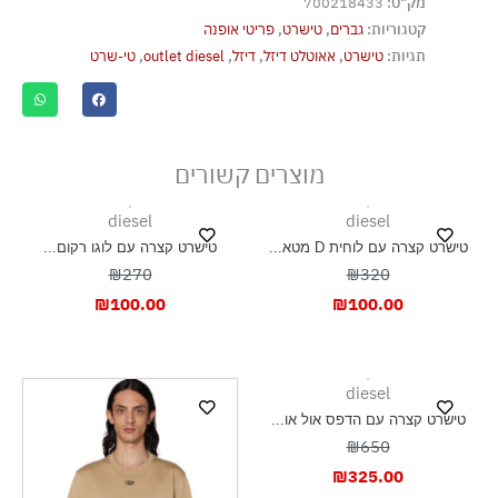
מק"ט:
700218433
אסור לנקות בניקוי יבש
קטגוריות:
גברים
,
טישרט
,
פריטי אופנה
אסור לייבש במכונת ייבוש
תגיות:
טישרט
,
אאוטלט דיזל
,
דיזל
,
outlet diesel
,
טי-שרט
ייבוש בצל, בפריסה
מוצרים קשורים
diesel
diesel
טישרט קצרה עם לוחית D מטא...
טישרט קצרה עם לוגו רקום...
₪270
₪320
₪
100.00
₪
100.00
diesel
טישרט קצרה עם הדפס אול או...
₪650
₪
325.00