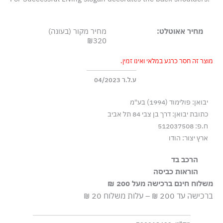
מחיר אאוטלט:
מחיר מקור (בעונה)
₪320
מוצר זה חסר כרגע במלאי ואינו זמין.
ע.ל.ר 04/2023
יבואן: פולימוד (1994) בע"מ
כתובת יבואן: דרך בן צבי 84 תל אביב
ח.פ: 512037508
ארץ יצור: הודו
הרכב בד
100% כותנה
הוראות כביסה
משלוח חינם ברכישה מעל 200 ₪
כביסה עדינה במכונה עד-30°C
ברכישה עד 200 ₪ – עלות משלוח 20 ₪
ללא חומרי הלבנה, ללא השריה
גיהוץ בחום נמוך