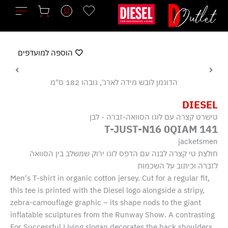
ילוג
תוכן
הוספה למועדפים
הדוגמן לובש מידה לארג', גובהו 182 ס"מ
DIESEL
טישרט קצרה עם לוגו הסוואה-זברה - לבן
T-JUST-N16 0QIAM 141
jacketsmen
חולצת טי קצרה לבנה עם הדפס לוגו ירוק שמשלב בין הסוואה
לזברה וכיתוב על השכמות
Men's T-shirt in organic cotton jersey. Cut for a regular fit,
this tee is printed with the Diesel logo alongside a stripy,
zebra-camouflage graphic – its shape nods to the giant
inflatable sculptures from the Runway Show. A contrasting
For Successful Living slogan decorates the back shoulders.