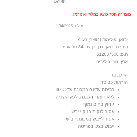
₪280
מוצר זה חסר כרגע במלאי ואינו זמין.
ע.ל.ר 04/2023
יבואן: פולימוד (1994) בע"מ
כתובת יבואן: דרך בן צבי 84 תל אביב
ח.פ: 512037508
ארץ יצור: בולגריה
הרכב בד
הוראות כביסה
100% כותנה
כביסה עדינה במכונה עד-30°C
ללא חומרי הלבנה, ללא השריה
גיהוץ בחום נמוך
אסור לנקות בניקוי יבש
אסור לייבש במכונת ייבוש
ייבוש בצל, בפריסה