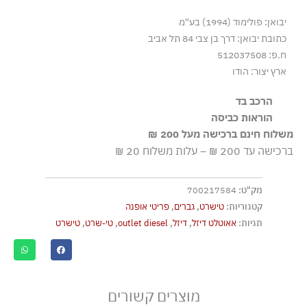
-
יבואן: פולימוד (1994) בע"מ
שחור
כתובת יבואן: דרך בן צבי 84 תל אביב
ח.פ: 512037508
ארץ יצור: הודו
הרכב בד
100% כותנה
הוראות כביסה
משלוח חינם ברכישה מעל 200 ₪
כביסה עדינה במכונה עד-30°C
ברכישה עד 200 ₪ – עלות משלוח 20 ₪
ללא חומרי הלבנה, ללא השריה
גיהוץ בחום נמוך
מק"ט:
700217584
אסור לנקות בניקוי יבש
קטגוריות:
טישרט
,
גברים
,
פריטי אופנה
אסור לייבש במכונת ייבוש
תגיות:
אאוטלט דיזל
,
דיזל
,
outlet diesel
,
טי-שרט
,
טישרט
ייבוש בצל, בפריסה
מוצרים קשורים