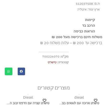
ח.פ: 512037508
ארץ יצור: איטליה
קיימות
הרכב בד
הבד עשוי מ-100% כותנה אורגנית מוסמכת, שגודלה בשיטות
100% כותנה
הוראות כביסה
חקלאיות התומכות במגוון ביולוגי ובמערכות אקולוגיות בריאות.
משלוח חינם ברכישה מעל 200 ₪
כביסה עדינה במכונה עד ‎30°C
ברכישה עד 200 ₪ – עלות משלוח 20 ₪
ללא חומרי הלבנה, ללא השריה
גיהוץ בחום נמוך
מק"ט:
700226070
אסור לנקות בניקוי יבש
קטגוריה:
טישרט
אסור לייבש במכונת ייבוש
ייבוש בצל, בפריסה
מוצרים קשורים
Diesel
diesel
טישרט ארוכה עם לוגואים בצ...
טישרט קצרה עם הדפס זבוב ה...