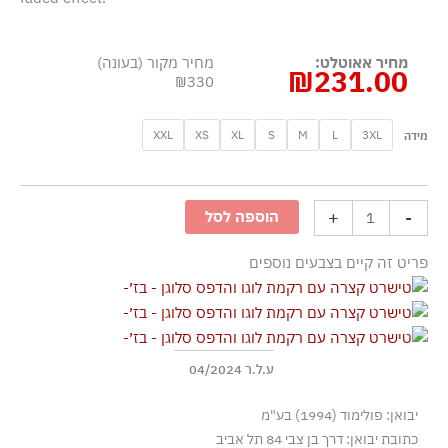
מחיר אאוטלט:
מחיר מקור (בעונה)
₪
231.00
₪330
כמות
XXL
XS
XL
S
M
L
3XL
מידה
של
טישרט
קצרה
+
-
הוספה לסל
עם
רקמת
פריט זה קיים בצבעים נוספים
לוגו
והדפס
סלוגן
-
בז׳
ע.ל.ר 04/2024
יבואן: פולימוד (1994) בע"מ
כתובת יבואן: דרך בן צבי 84 תל אביב