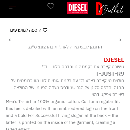
ילוג
תוכן
הוספה למועדפים
הדוגמן לובש מידה לארג׳ וגובהו 182 ס״מ.
DIESEL
טישרט קצרה עם רקמת לוגו והדפס סלוגן - בז׳
T-JUST-R9
חולצת טי קצרה בצבע בז׳ עם רקמת אותיות לוגו מונוכרומטית על
החזה והדפס סלוגן על הגב שמודפס מצדה הפנימי של החולצה
ליצירת אפקט דהוי
Men’s T-shirt in 100% organic cotton. Cut for a regular fit,
this tee is detailed with an embroidered logo on the front
and a bold For Successful Living slogan at the back – the
latter is printed on the inside of the garment, creating a
faded effect.