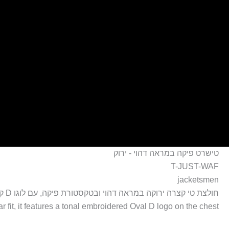
ילוג
תוכן
כמות
טישרט פיקה במראה דהוי - ירוק
של
T-JUST-WAF
טישרט
jacketsmen
פיקה
חולצת טי קצרה ירוקה במראה דהוי ובטקסטורת פיקה, עם לוגו D קטן
במראה
ar fit, it features a tonal embroidered Oval D logo on the chest.
דהוי