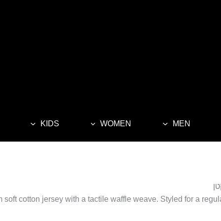
KIDS
WOMEN
MEN
 soft cotton jersey with a tactile waffle weave. Styled for a regul