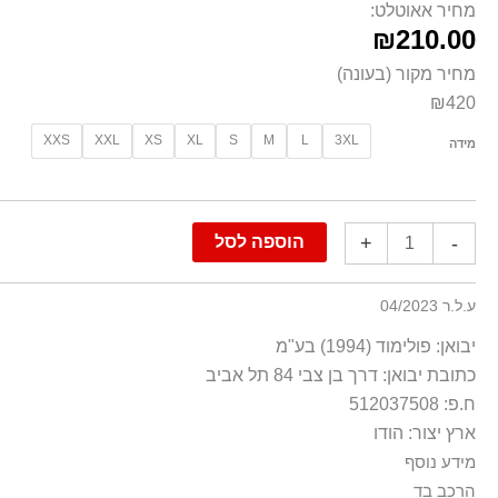
-
מחיר אאוטלט:
₪
210.00
ירוק
מחיר מקור (בעונה)
₪420
XXS
XXL
XS
XL
S
M
L
3XL
מידה
+
-
הוספה לסל
ע.ל.ר 04/2023
יבואן: פולימוד (1994) בע"מ
כתובת יבואן: דרך בן צבי 84 תל אביב
ח.פ: 512037508
ארץ יצור: הודו
מידע נוסף
הרכב בד
גזרה רגילה