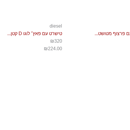
diesel
 פרצוף מטושט...
טישרט עם פאץ׳ לוגו D קטן...
₪320
₪
224.00