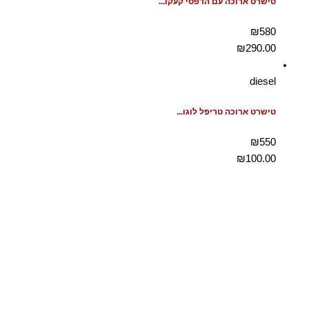
טישרט ארוכה עם הדפסי קעקו...
₪580
₪
290.00
diesel
טישרט ארוכה טריפל לוגו...
₪550
₪
100.00