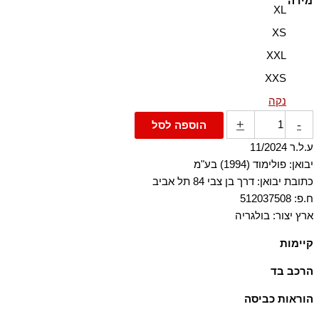
מידה
XL
XS
XXL
XXS
נקה
+
-
הוספה לסל
ע.ל.ר 11/2024
יבואן: פולימוד (1994) בע"מ
כתובת יבואן: דרך בן צבי 84 תל אביב
ח.פ: 512037508
ארץ יצור: בולגריה
קיימות
הבד העיקרי עשוי מ-73% כותנה אורגנית, שגודלה בשיטות חקלאיות
הרכב בד
התומכות במגוון ביולוגי ובמערכות אקולוגיות בריאות.
100% כותנה
הוראות כביסה