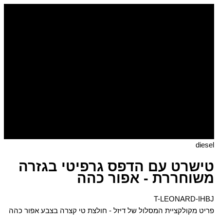
דילוג
כמות
של
לתוכן
טישרט
עם
הדפס
גרפיטי
בגזרה
משוחררת
-
אפור
כהה
diesel
טישרט עם הדפס גרפיטי בגזרה
משוחררת - אפור כהה
T-LEONARD-IHBJ
פריט מקולקציית המסלול של דיזל - חולצת טי קצרה בצבע אפור כהה