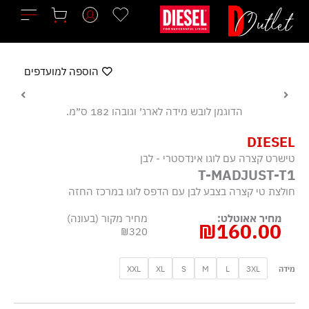
ילוג
תוכן
הוספה למועדפים
הדוגמן לובש מידה לארג׳ וגובהו 182 ס״מ.
DIESEL
טישרט קצרה עם לוגו אינדסטרי - לבן
T-MADJUST-T1
חולצת טי קצרה בצבע לבן עם הדפס לוגו במרכז החזה
מחיר אאוטלט:
מחיר מקור (בעונה)
₪
160.00
₪320
כמות
XXL
XL
S
M
L
3XL
מידה
של
טישרט