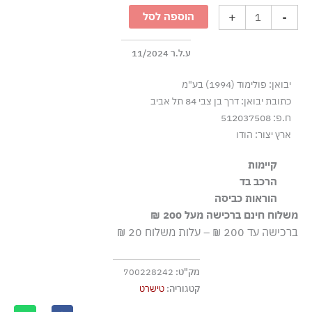
קצרה
+
-
הוספה לסל
עם
לוגו
אינדסטרי
ע.ל.ר 11/2024
-
יבואן: פולימוד (1994) בע"מ
לבן
כתובת יבואן: דרך בן צבי 84 תל אביב
ח.פ: 512037508
ארץ יצור: הודו
קיימות
הרכב בד
הבד עשוי מ-100% כותנה אורגנית, שגודלה בשיטות חקלאיות
100% כותנה
הוראות כביסה
התומכות במגוון ביולוגי ובמערכות אקולוגיות בריאות.
משלוח חינם ברכישה מעל 200 ₪
כביסה עדינה במכונה עד ‎30°C
ברכישה עד 200 ₪ – עלות משלוח 20 ₪
ללא חומרי הלבנה, ללא השריה
גיהוץ בחום נמוך
מק"ט:
700228242
אסור לנקות בניקוי יבש
קטגוריה:
טישרט
אסור לייבש במכונת ייבוש