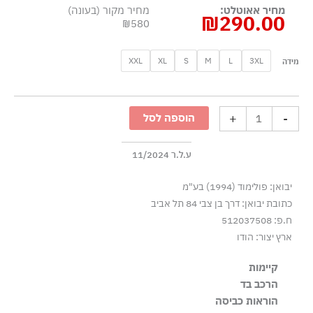
מחיר אאוטלט:
מחיר מקור (בעונה)
₪
290.00
₪580
כמות
XXL
XL
S
M
L
3XL
מידה
של
טישרט
קצרה
+
-
הוספה לסל
במראה
סדוק
-
ע.ל.ר 11/2024
ורוד
יבואן: פולימוד (1994) בע"מ
כתובת יבואן: דרך בן צבי 84 תל אביב
ח.פ: 512037508
ארץ יצור: הודו
קיימות
הרכב בד
הבד עשוי מ-100% כותנה אורגנית, שגודלה בשיטות חקלאיות
100% כותנה
הוראות כביסה
התומכות במגוון ביולוגי ובמערכות אקולוגיות בריאות.