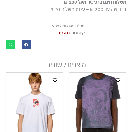
משלוח חינם ברכישה מעל 200 ₪
כביסה עדינה במכונה עד ‎30°C
ברכישה עד 200 ₪ – עלות משלוח 20 ₪
ללא חומרי הלבנה, ללא השריה
גיהוץ בחום נמוך
מק"ט:
700228250
אסור לנקות בניקוי יבש
קטגוריה:
טישרט
אסור לייבש במכונת ייבוש
ייבוש בצל, בפריסה
מוצרים קשורים