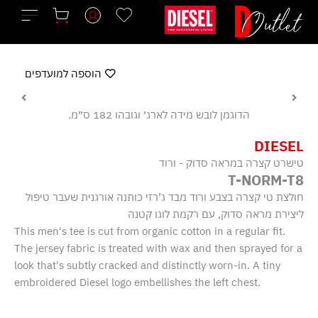
ילוג
תוכן
הוספה למועדפים
הדוגמן לובש מידה לארג׳ וגובהו 182 ס״מ.
DIESEL
טישרט קצרה במראה סדוק - ורוד
T-NORM-T8
חולצת טי קצרה בצבע ורוד מבד ג’רזי כותנה אורגנית שעבר טיפול
ליצירת מראה סדוק, עם רקמת לוגו קטנה
This men's tee is cut from organic cotton in a regular fit.
The jersey fabric is treated with wax and then sprayed for a
look that's subtly cracked and distinctly worn-in. A tiny
embroidered Diesel logo embellishes the left chest.