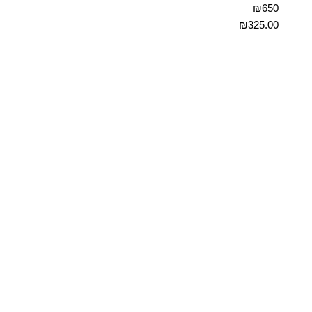
₪650
₪
325.00