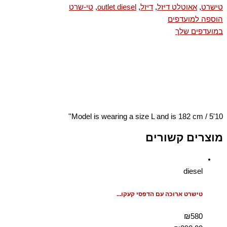
טישרט
,
אאוטלט דיזל
,
דיזל
,
outlet diesel
,
טי-שרט
הוספה למועדפים
במועדפים שלך
Model is wearing a size L and is 182 cm / 5'10''
מוצרים קשורים
diesel
טישרט ארוכה עם הדפסי קעקו...
₪580