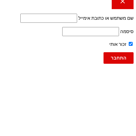
שם משתמש או כתובת אימייל
סיסמה
זכור אותי
גברים
ג'ינסים
ג'ינס
ג'וג ג'ינס
ברמודה
ברמודות
עד 600