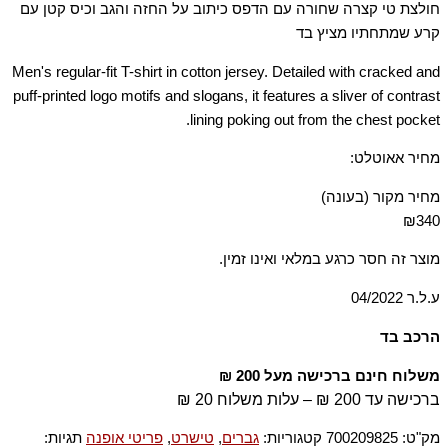
חולצת טי קצרה שחורה עם הדפס כיתוב על החזה והגב וכיס קטן עם
קרע שמתחתיו מציץ בד
Men's regular-fit T-shirt in cotton jersey. Detailed with cracked and
puff-printed logo motifs and slogans, it features a sliver of contrast
lining poking out from the chest pocket.
מחיר אאוטלט:
מחיר מקור (בעונה)
₪340
מוצר זה חסר כרגע במלאי ואינו זמין.
ע.ל.ר 04/2022
הרכב בד
100% כותנה
משלוח חינם ברכישה מעל 200 ₪
ברכישה עד 200 ₪ – עלות משלוח 20 ₪
מק"ט:
700209825
קטגוריות:
גברים
,
טישרט
,
פריטי אופנה
תגיות: