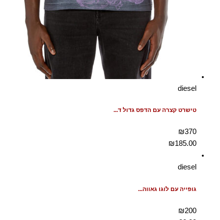
diesel
טישרט קצרה עם הדפס גדול ד...
₪370
₪
185.00
diesel
גופייה עם לוגו גאווה...
₪200