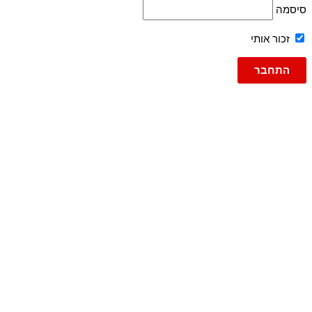
סיסמה
זכור אותי
גברים
ג'ינסים
ג'ינס
ג'וג ג'ינס
ברמודה
ברמודות
עד 600
פריטי אופנה
טישרט
טישרט שרוול ארוך