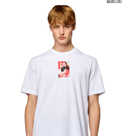
₪
80.00