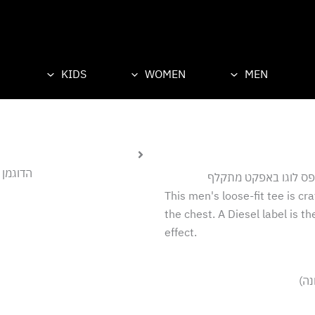
KIDS
WOMEN
MEN
הדוגמן לו
דפס לוגו באפקט מתקלף
This men's loose-fit tee is cra
the chest. A Diesel label is th
effect.
נה)