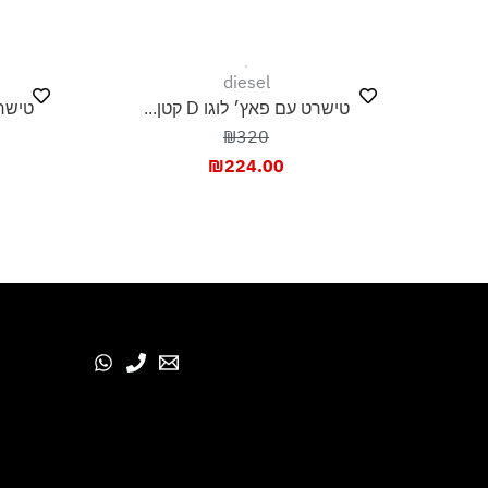
diesel
טישרט עם פאץ׳ לוגו D קטן...
טישר
₪320
₪
224.00