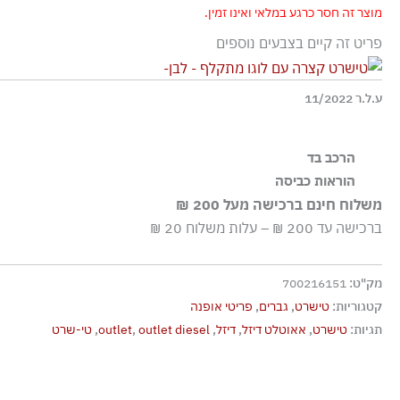
מוצר זה חסר כרגע במלאי ואינו זמין.
פריט זה קיים בצבעים נוספים
ע.ל.ר 11/2022
הרכב בד
100% כותנה
הוראות כביסה
משלוח חינם ברכישה מעל 200 ₪
כביסה ידנית בלבד
ברכישה עד 200 ₪ – עלות משלוח 20 ₪
ללא חומרי הלבנה, ללא השריה
גיהוץ בחום נמוך
מק"ט:
700216151
אסור לנקות בניקוי יבש כלל
קטגוריות:
טישרט
,
גברים
,
פריטי אופנה
אסור לייבש במכונה כלל
תגיות:
טישרט
,
אאוטלט דיזל
,
דיזל
,
outlet diesel
,
outlet
,
טי-שרט
ייבוש בפריסה