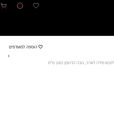
הוספה למועדפים
בש מידה לארג', גובה הדגומן 182 ס"מ