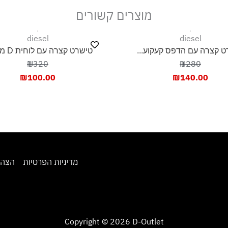
מוצרים קשורים
diesel
diesel
ט קצרה עם הדפס קעקוע...
טישרט קצרה עם לוחית D מטא...
₪320
₪280
₪
100.00
₪
140.00
מדיניות הפרטיות
הצהר
Copyright © 2026 D-Outlet