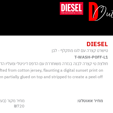
ילוג
תוכן
DIESEL
טישרט קצרה עם לוגו מתקלף - לבן
T-WASH-POFF-L1
חולצת טי קצרה לבנה בגזרה משוחררת עם הדפס דיגיטלי ומעליו ה
fted from cotton jersey, flaunting a digital sunset print on
en partially glued on top and stripped to create a peel-off
מחיר אאוטלט:
מחיר מקור (בעו
₪720