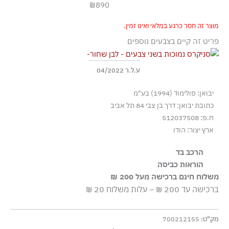
₪890
מוצר זה חסר כרגע במלאי ואינו זמין.
פריט זה קיים בצבעים נוספים
ע.ל.ר 04/2022
יבואן: פולימוד (1994) בע"מ
כתובת יבואן: דרך בן צבי 84 תל אביב
ח.פ: 512037508
ארץ יצור: הודו
הרכב בד
100% עור
הוראות כביסה
משלוח חינם ברכישה מעל 200 ₪
אסור בשטיפה
ברכישה עד 200 ₪ – עלות משלוח 20 ₪
מק"ט:
700212155