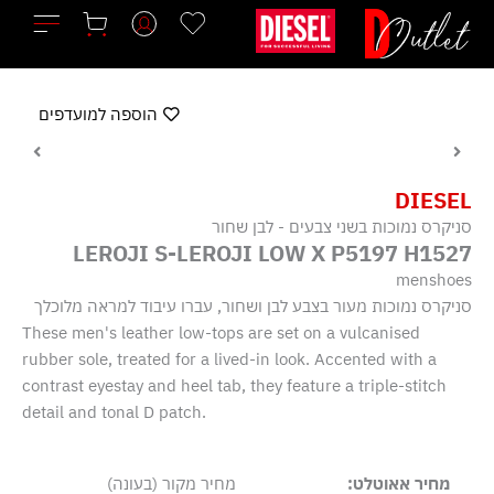
ילוג
תוכן
הוספה למועדפים
DIESEL
סניקרס נמוכות בשני צבעים - לבן שחור
LEROJI S-LEROJI LOW X P5197 H1527
menshoes
סניקרס נמוכות מעור בצבע לבן ושחור, עברו עיבוד למראה מלוכלך
These men's leather low-tops are set on a vulcanised
rubber sole, treated for a lived-in look. Accented with a
contrast eyestay and heel tab, they feature a triple-stitch
detail and tonal D patch.
מחיר אאוטלט:
מחיר מקור (בעונה)