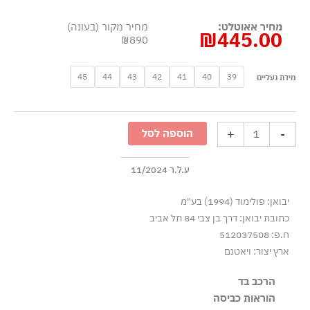
מחיר אאוטלט:
מחיר מקור (בעונה)
₪
445.00
₪890
כמות
45
44
43
42
41
40
39
מידת נעליים
של
סניקרס
שרוכים
+
-
הוספה לסל
מעור
גרעיני
בסגנון
ע.ל.ר 11/2024
שנות
יבואן: פולימוד (1994) בע"מ
התשעים
כתובת יבואן: דרך בן צבי 84 תל אביב
-
ח.פ: 512037508
אפור
ארץ יצור: ויאטנם
הרכב בד
100% עור, ניגוד 100% פוליאסטר
הוראות כביסה