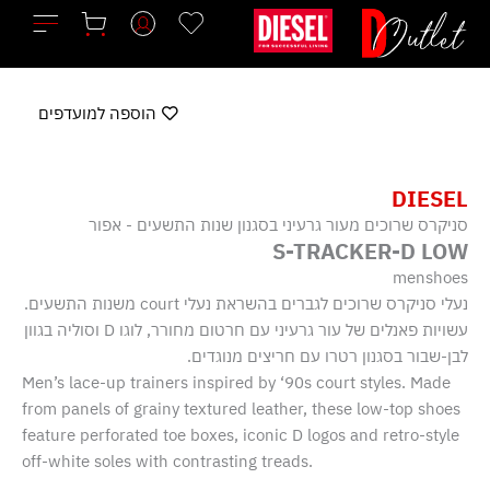
ילוג
תוכן
הוספה למועדפים
DIESEL
סניקרס שרוכים מעור גרעיני בסגנון שנות התשעים - אפור
S-TRACKER-D LOW
menshoes
נעלי סניקרס שרוכים לגברים בהשראת נעלי court משנות התשעים.
עשויות פאנלים של עור גרעיני עם חרטום מחורר, לוגו D וסוליה בגוון
לבן-שבור בסגנון רטרו עם חריצים מנוגדים.
Men’s lace-up trainers inspired by ‘90s court styles. Made
from panels of grainy textured leather, these low-top shoes
feature perforated toe boxes, iconic D logos and retro-style
off-white soles with contrasting treads.