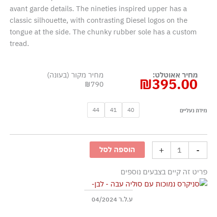
avant garde details. The nineties inspired upper has a
classic silhouette, with contrasting Diesel logos on the
tongue at the side. The chunky rubber sole has a custom
tread.
מחיר אאוטלט:
מחיר מקור (בעונה)
₪
395.00
₪790
כמות
44
41
40
מידת נעליים
של
סניקרס
נמוכות
+
-
הוספה לסל
עם
סוליה
פריט זה קיים בצבעים נוספים
עבה
-
לבן
ע.ל.ר 04/2024