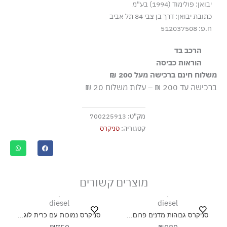
יבואן: פולימוד (1994) בע"מ
כתובת יבואן: דרך בן צבי 84 תל אביב
ח.פ: 512037508
הרכב בד
100% עור
הוראות כביסה
משלוח חינם ברכישה מעל 200 ₪
אסור בשטיפה
ברכישה עד 200 ₪ – עלות משלוח 20 ₪
מק"ט:
700225913
קטגוריה:
סניקרס
מוצרים קשורים
diesel
diesel
סניקרס גבוהות מדנים פרום...
סניקרס נמוכות עם כרית לוג...