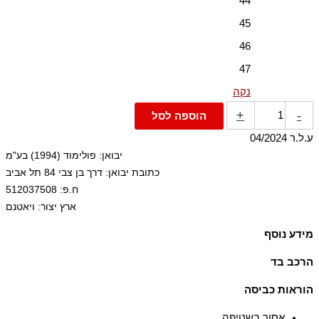
44
45
46
47
נקה
+
-
הוספה לסל
ע.ל.ר 04/2024
יבואן: פולימוד (1994) בע"מ
כתובת יבואן: דרך בן צבי 84 תל אביב
ח.פ: 512037508
ארץ יצור: ויאטנם
מידע נוסף
שרוכים, סוליית גומי קאפ, לולאת משיכה
הרכב בד
100% עור
הוראות כביסה
אסור בשטיפה