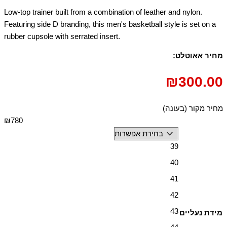
Low-top trainer built from a combination of leather and nylon.
Featuring side D branding, this men's basketball style is set on a
rubber cupsole with serrated insert.
מחיר אאוטלט:
₪
300.00
מחיר מקור (בעונה)
₪780
39
40
41
42
43
מידת נעליים