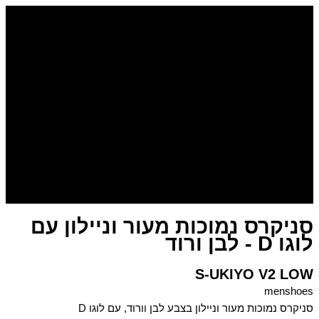
דילוג
כמות
של
לתוכן
סניקרס
נמוכות
מעור
וניילון
עם
לוגו
D
-
לבן
ורוד
סניקרס נמוכות מעור וניילון עם
לוגו D - לבן ורוד
S-UKIYO V2 LOW
menshoes
סניקרס נמוכות מעור וניילון בצבע לבן וורוד, עם לוגו D