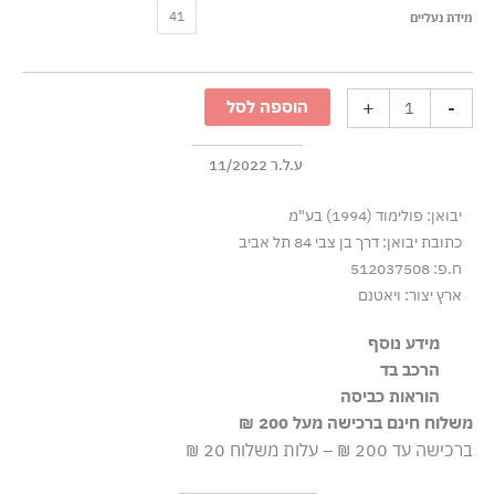
כמות
41
מידת נעליים
של
סניקרס
גבוהות
+
-
הוספה לסל
עם
לוגו
D
ע.ל.ר 11/2022
-
יבואן: פולימוד (1994) בע"מ
לבן
כתובת יבואן: דרך בן צבי 84 תל אביב
שחור
ח.פ: 512037508
ארץ יצור: ויאטנם
מידע נוסף
הרכב בד
סגירת שרוכים, סוליית גומי כוס, לשונית אחיזה
100% עור
הוראות כביסה
משלוח חינם ברכישה מעל 200 ₪
אסור בשטיפה
ברכישה עד 200 ₪ – עלות משלוח 20 ₪