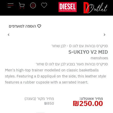
ילוג
תוכן
הוספה למועדפים
סניקרס גבוהות עם לוגו D - לבן שחור
S-UKIYO V2 MID
menshoes
סניקרס גבוהות מעור בצבע לבן עם לוגו D שחור
Men's high-top trainer modelled on classic basketballs
styles. Featuring a D appliqué on the side, this leather style
features a rubber cupsole with a serrated insert.
מחיר אאוטלט:
מחיר מקור (בעונה)
₪
250.00
₪850