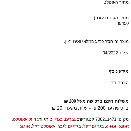
מחיר אאוטלט:
מחיר מקור (בעונה)
₪450
מוצר זה חסר כרגע במלאי ואינו זמין.
ע.ל.ר 04/2022
מידע נוסף
Elasticated drawstring waist Back velcro pocket Lined
הרכב בד
100% פוליאמיד-ניילון
משלוח חינם ברכישה מעל 200 ₪
ברכישה עד 200 ₪ – עלות משלוח 20 ₪
מק"ט:
700211471
קטגוריות:
גברים
,
בגדי ים
תגיות:
דיזל אאוטלט
,
diesel outlet
,
בגד ים דיזל
,
בגדי ים לגבר
,
אאוטלט דיזל
,
outlet