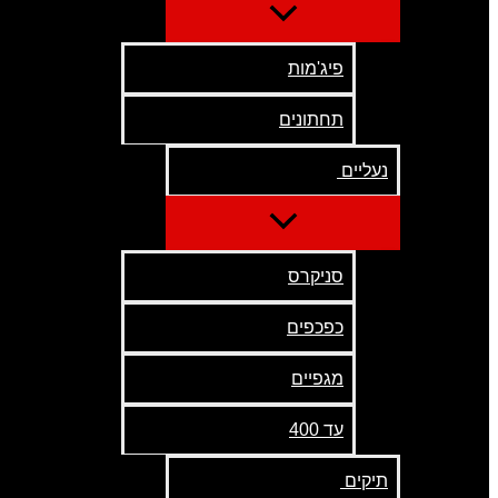
פיג'מות
תחתונים
נעליים
סניקרס
כפכפים
מגפיים
עד 400
תיקים