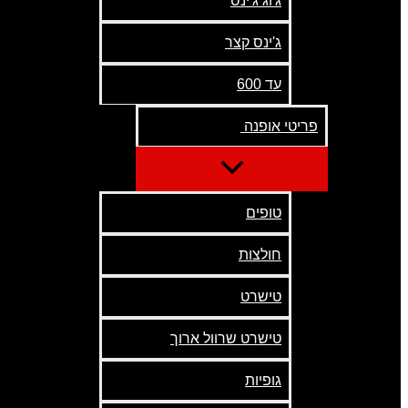
ג'וג ג'ינס
ג'ינס קצר
עד 600
פריטי אופנה
טופים
חולצות
טישרט
טישרט שרוול ארוך
גופיות