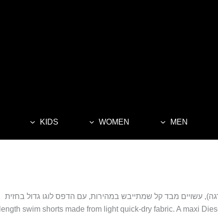
KIDS
WOMEN
MEN
), עשויים מבד קל שמתייבש במהירות, עם הדפס לוגו גדול בחזית
length swim shorts made from light quick-dry fabric. A maxi Diese