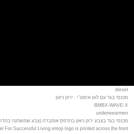
ילוג
תוכן
diesel
מכנסי בגד עם לוגו אימוג׳י - ירוק ניאון
BMBX-WAVE-X
underwearmen
מכנסי בגד בצבע ירוק ניאון בהדפס אומברה (צבע שמשתנה בהדרגה
l For Successful Living emoji logo is printed across the front.