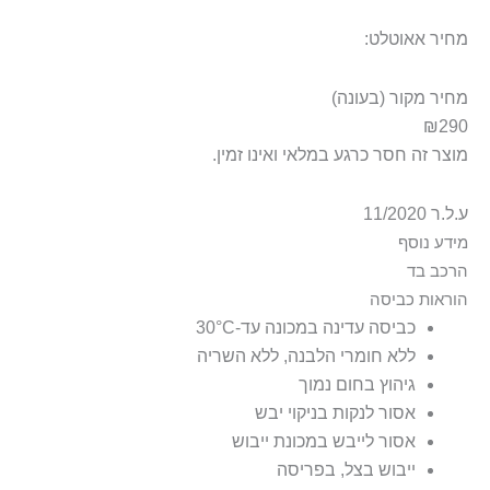
מחיר אאוטלט:
מחיר מקור (בעונה)
₪290
מוצר זה חסר כרגע במלאי ואינו זמין.
ע.ל.ר 11/2020
מידע נוסף
הרכב בד
ticated drawstring waist Back velcro pocket Inner mesh briefs
100% פוליאסטר
הוראות כביסה
כביסה עדינה במכונה עד-30°C
ללא חומרי הלבנה, ללא השריה
גיהוץ בחום נמוך
אסור לנקות בניקוי יבש
אסור לייבש במכונת ייבוש
ייבוש בצל, בפריסה