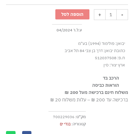
מכנסי
בגד
+
-
הוספה לסל
ים
במראה
מונוכרומטי
ע.ל.ר 04/2024
-
יבואן: פולימוד (1994) בע"מ
טורקיז
כתובת יבואן: דרך בן צבי 84 תל אביב
ח.פ: 512037508
ארץ יצור: סין
הרכב בד
100% פוליאסטר
הוראות כביסה
משלוח חינם ברכישה מעל 200 ₪
כביסה עדינה במכונה עד-30°C
ברכישה עד 200 ₪ – עלות משלוח 20 ₪
ללא חומרי הלבנה, ללא השריה
גיהוץ בחום נמוך
מק"ט:
700229036
אסור לנקות בניקוי יבש
קטגוריה:
בגדי ים
אסור לייבש במכונת ייבוש