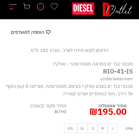
ילוג
תוכן
הוספה למועדפים
הדוגמן לובש מידה לארג׳, גובהו 182 ס"מ
מכנסי בגד ים במראה מונוכרומטי - טורקיז
RIO-41-IS
underwearmen
מכנסי בגד ים בצבע טורקיז בעיצוב מונוכרומטי, עם לוגו D קטן כסוף
על הירך, גומי במותניים ושרוך קשירה
מחיר אאוטלט:
מחיר מקור (בעונה)
₪
195.00
₪390
כמות
XXL
XL
S
M
L
מידה
של