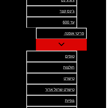
ג'וג ג'ינס
ג'ינס קצר
עד 600
פריטי אופנה
טופים
חולצות
טישרט
טישרט שרוול ארוך
גופיות