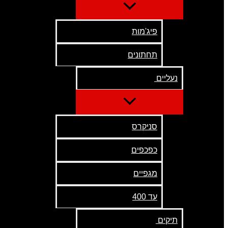
פיג'מות
תחתונים
נעליים
סניקרס
כפכפים
מגפיים
עד 400
תיקים