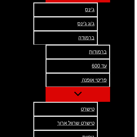
ג'ינס
ג'וג ג'ינס
ברמודה
ברמודות
עד 600
פריטי אופנה
טישרט
טישרט שרוול ארוך