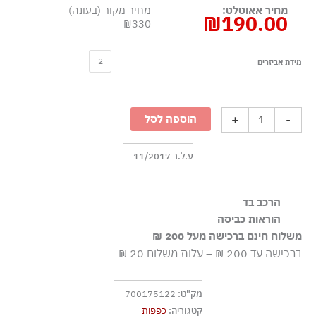
מחיר אאוטלט:
מחיר מקור (בעונה)
₪
190.00
₪330
כמות
2
מידת אביזרים
של
כפפות
עם
+
-
הוספה לסל
לוגו
מנוגד
-
ע.ל.ר 11/2017
ירוק
הרכב בד
100% אקריליק, ניגוד: 87% אקריליק 13% סיבים מטאליים
הוראות כביסה
משלוח חינם ברכישה מעל 200 ₪
אסור בשטיפה
ברכישה עד 200 ₪ – עלות משלוח 20 ₪
מק"ט:
700175122
קטגוריה:
כפפות