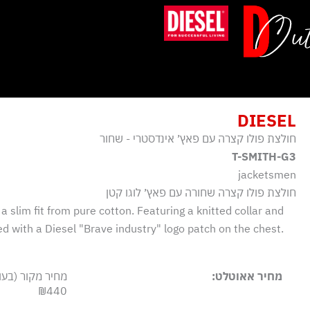
ילוג
תוכן
DIESEL
חולצת פולו קצרה עם פאץ׳ אינדסטרי - שחור
T-SMITH-G3
jacketsmen
חולצת פולו קצרה שחורה עם פאץ׳ לוגו קטן
 a slim fit from pure cotton. Featuring a knitted collar and
ed with a Diesel "Brave industry" logo patch on the chest.
מחיר אאוטלט:
מחיר מקור (בעו
₪440