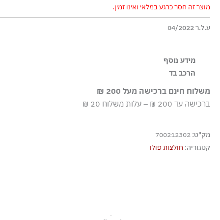
מוצר זה חסר כרגע במלאי ואינו זמין.
ע.ל.ר 04/2022
מידע נוסף
הרכב בד
Slim fit Button placket Knitted collar and cuffs
100% כותנה
משלוח חינם ברכישה מעל 200 ₪
ברכישה עד 200 ₪ – עלות משלוח 20 ₪
מק"ט:
700212302
קטגוריה:
חולצות פולו