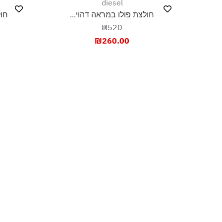
diesel
חולצת פולו במראה דהוי...
חול
₪520
₪
260.00