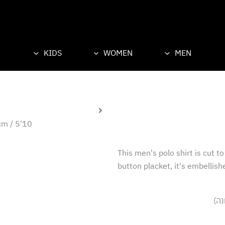
KIDS
WOMEN
MEN
m / 5'10''
This men's polo shirt is cut to
button placket, it's embellish
נה)