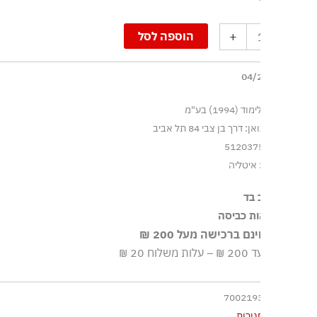
+
הוספה לסל
1994) בע"מ
דרך בן צבי 84 תל אביב
 איטליה
 בד
ות כביסה
ם ברכישה מעל 200 ₪
יסה עדינה במכונה עד ‎30°C
וח 20 ₪
א חומרי הלבנה, ללא השריה
הוץ בחום נמוך
700219
ור לנקות בניקוי יבש
גורות