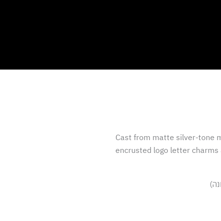
Cast from matte si
encrusted logo let