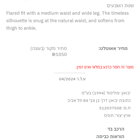
שנות השבעים
Flared fit with a medium waist and wide leg. The timeless
silhouette is snug at the natural waist, and softens from
thigh to ankle.
מחיר אאוטלט:
מחיר מקור (בעונה)
₪1050
מוצר זה חסר כרגע במלאי ואינו זמין.
ע.ל.ר 04/2024
יבואן: פולימוד (1994) בע"מ
כתובת יבואן: דרך בן צבי 84 תל אביב
ח.פ: 512037508
ארץ יצור: תוניס
הרכב בד
99% כותנה 1% אלסטן-ספנדקס
הוראות כביסה