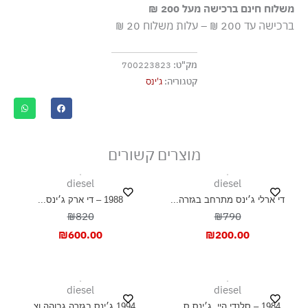
משלוח חינם ברכישה מעל 200 ₪
כביסה עדינה במכונה עד-30°C
ברכישה עד 200 ₪ – עלות משלוח 20 ₪
ללא חומרי הלבנה, ללא השריה
גיהוץ בחום נמוך
מק"ט:
700223823
אסור לנקות בניקוי יבש
קטגוריה:
ג'ינס
ייבוש בצל, בפריסה
מוצרים קשורים
diesel
diesel
די ארלי ג׳ינס מתרחב בגזרה...
1988 – די ארק ג׳ינס...
₪820
₪790
₪
600.00
₪
200.00
diesel
diesel
1984 – סלנדי היי, ג׳ינס ס...
1994 ג׳ינס בגזרה גבוהה וצ...