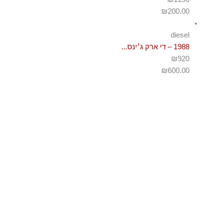
₪
200.00
diesel
1988 – די ארק ג׳ינס...
₪920
₪
600.00