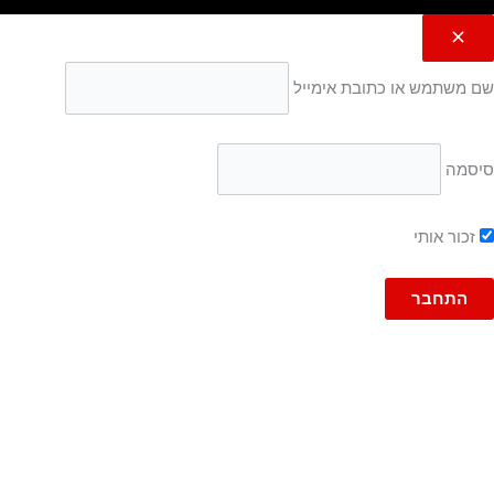
שם משתמש או כתובת אימייל
סיסמה
זכור אותי
גברים
ג'ינסים
ג'ינס
ג'וג ג'ינס