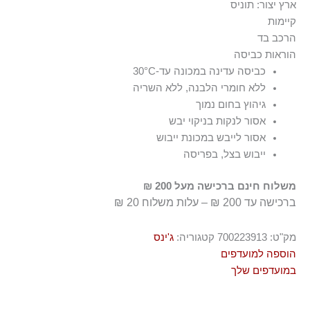
ארץ יצור: תוניס
קיימות
הרכב בד
הבד מיוצר מ־22% כותנה ממוחזרת, לצמצום השימוש במשאבים
הוראות כביסה
99% כותנה 1% אלסטן-ספנדקס
ראשוניים
כביסה עדינה במכונה עד-30°C
ללא חומרי הלבנה, ללא השריה
גיהוץ בחום נמוך
אסור לנקות בניקוי יבש
אסור לייבש במכונת ייבוש
ייבוש בצל, בפריסה
משלוח חינם ברכישה מעל 200 ₪
ברכישה עד 200 ₪ – עלות משלוח 20 ₪
מק"ט:
700223913
קטגוריה:
ג'ינס
הוספה למועדפים
במועדפים שלך