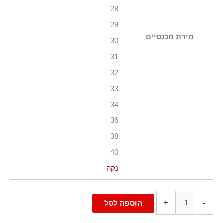
28
29
מידת מכנסיים
30
31
32
33
34
36
38
40
נקה
+
-
הוספה לסל