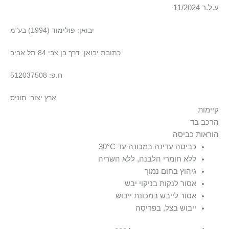
ע.ל.ר 11/2024
יבואן: פולימוד (1994) בע"מ
כתובת יבואן: דרך בן צבי 84 תל אביב
ח.פ: 512037508
ארץ יצור: תוניס
קיימות
הרכב בד
הבד עשוי מ-37% כותנה ממוחזרת, להפחתת השימוש במשאבים
הוראות כביסה
100% כותנה
בתוליים.
כביסה עדינה במכונה עד ‎30°C
ללא חומרי הלבנה, ללא השריה
גיהוץ בחום נמוך
אסור לנקות בניקוי יבש
אסור לייבש במכונת ייבוש
ייבוש בצל, בפריסה