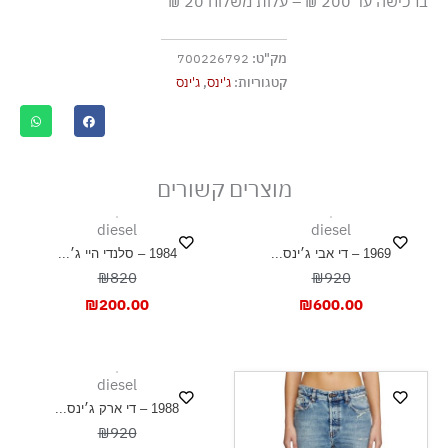
ברכישה עד 200 ₪ – עלות משלוח 20 ₪
ללא חומרי הלבנה, ללא השריה
גיהוץ בחום נמוך
מק"ט:
700226792
אסור לנקות בניקוי יבש
קטגוריות:
ג'ינס
,
ג'ינס
אסור לייבש במכונת ייבוש
ייבוש בצל, בפריסה
מוצרים קשורים
diesel
diesel
1969 – די אבי ג׳ינס...
1984 – סלנדי היי ג׳...
₪820
₪920
₪
200.00
₪
600.00
diesel
1988 – די ארק ג׳ינס...
₪920