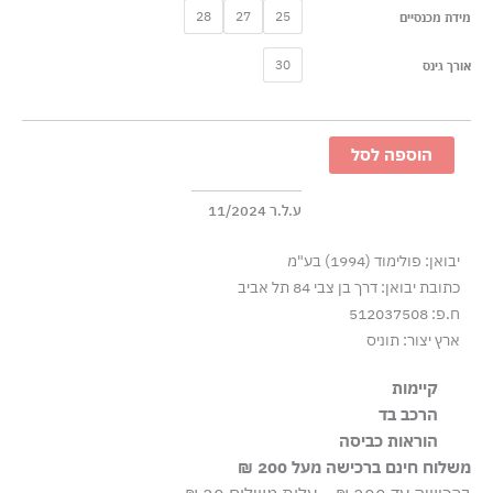
כמות
28
27
25
מידת מכנסיים
של
1997
30
אורך גינס
-
די
אנים
הוספה לסל
ג׳ינס
יוניסקס
ע.ל.ר 11/2024
בגזרה
משוחררת
יבואן: פולימוד (1994) בע"מ
-
כתובת יבואן: דרך בן צבי 84 תל אביב
כחול
ח.פ: 512037508
כהה
ארץ יצור: תוניס
קיימות
הרכב בד
הבד עשוי מ-100% כותנה רגנרטיבית, שגודלה בשיטות
100% כותנה
הוראות כביסה
חקלאיות התומכות במגוון ביולוגי ובמערכות אקולוגיות בריאות.
משלוח חינם ברכישה מעל 200 ₪
כביסה עדינה במכונה עד ‎30°C