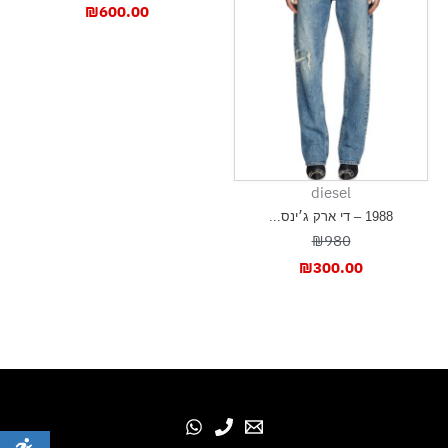
₪
600.00
diesel
1988 – די ארק ג׳ינס...
₪980
₪
300.00