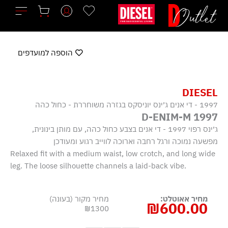
ילוג
תוכן
הוספה למועדפים
DIESEL
1997 - די אנים ג׳ינס יוניסקס בגזרה משוחררת - כחול כהה
1997 D-ENIM-M
ג׳ינס רפוי 1997 - די אנים בצבע כחול כהה, עם מותן בינונית,
מפשעה נמוכה ורגל רחבה וארוכה לווייב רגוע ומעודכן
Relaxed fit with a medium waist, low crotch, and long wide
leg. The loose silhouette channels a laid-back vibe.
מחיר אאוטלט:
מחיר מקור (בעונה)
₪
600.00
₪1300