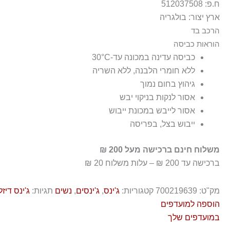
ח.פ: 512037508
ארץ יצור: בולגריה
הרכב בד
100% כותנה
הוראות כביסה
כביסה עדינה במכונה עד-30°C
ללא חומרי הלבנה, ללא השריה
גיהוץ בחום נמוך
אסור לנקות בניקוי יבש
אסור לייבש במכונת ייבוש
ייבוש בצל, בפריסה
משלוח חינם ברכישה מעל 200 ₪
ברכישה עד 200 ₪ – עלות משלוח 20 ₪
מק"ט:
700219639
קטגוריות:
ג'ינס
,
ג'ינסים
,
נשים
תגיות:
ג'ינס דיזל
הוספה למועדפים
במועדפים שלך