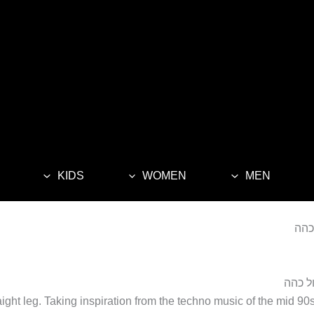
KIDS
WOMEN
MEN
ול כהה
ight leg. Taking inspiration from the techno music of the mid 90s, 