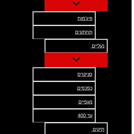
פיג'מות
תחתונים
נעליים
סניקרס
כפכפים
מגפיים
עד 400
תיקים