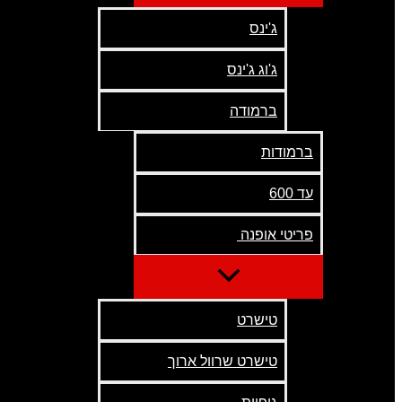
ג'ינס
ג'וג ג'ינס
ברמודה
ברמודות
עד 600
פריטי אופנה
טישרט
טישרט שרוול ארוך