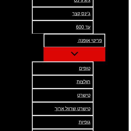
ג'וג ג'ינס
ג'ינס קצר
עד 600
פריטי אופנה
טופים
חולצות
טישרט
טישרט שרוול ארוך
גופיות