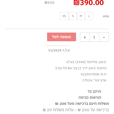
₪
390.00
₪650
כמות
XS
S
M
L
מידה
של
בגד
גוף
+
-
הוספה לסל
ארוך
עם
לוגו
ע.ל.ר 11/2024
קאט-אאוט
יבואן: פולימוד (1994) בע"מ
-
כתובת יבואן: דרך בן צבי 84 תל אביב
ירוק
ח.פ: 512037508
זית
ארץ יצור: איטליה
הרכב בד
84% פוליאמיד-ניילון 16% אלסטן-ספנדקס
הוראות כביסה
משלוח חינם ברכישה מעל 200 ₪
שטיפה ידנית
ברכישה עד 200 ₪ – עלות משלוח 20 ₪
ללא חומרי הלבנה, ללא השריה