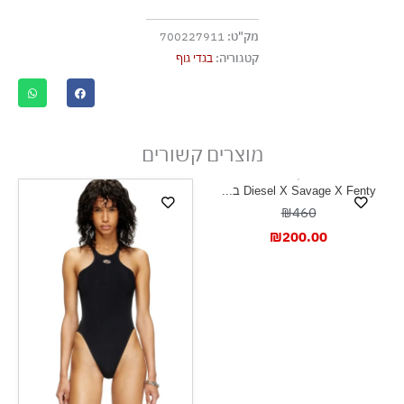
מוצר אסור בגיהוץ
מק"ט:
700227911
אסור לנקות בניקוי יבש
קטגוריה:
בגדי גוף
אסור לייבש במכונת ייבוש
ייבוש בצל, בפריסה
מוצרים קשורים
Diesel X Savage X Fenty ב...
₪460
₪
200.00