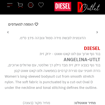
ילוג
תוכן
הוספה למועדפים
הדוגמנית לובשת מידה סמול וגובהה 175 ס״מ.
DIESEL
בגד גוף ארוך עם לוגו קאט-אאוט - ירוק זית
ANGELINA-UTLT
בגד גוף בצבע ירוק זית מבד ניילון רך ואלסטי, עם שרוולים ארוכים,
גזרת חוטיני עם סגירת קרסים במפשעה ולוגו קאט אאוט קטן
Women's long-sleeved bodysuit cut from smooth stretch
nylon. The soft fabric is punctuated by a cut-out Oval D
under the neckline and tonal stitching defines the outline.
מחיר אאוטלט:
מחיר מקור (בעונה)