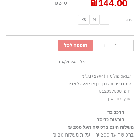
₪
144.00
₪240
כמות
XS
M
L
מידה
של
תחתוני
תחרה
+
-
הוספה לסל
בדוגמת
הסוואה
-
ע.ל.ר 04/2024
ניוד
יבואן: פולימוד (1994) בע"מ
כתובת יבואן: דרך בן צבי 84 תל אביב
ח.פ: 512037508
ארץ יצור: סין
הרכב בד
הוראות כביסה
86% פוליאמיד-ניילון 14% אלסטן-ספנדקס, אלסטיק 80%
פוליאמיד-ניילון 20% אלסטן-ספנדקס, Guet 100% כותנה
משלוח חינם ברכישה מעל 200 ₪
שטיפה ידנית
ברכישה עד 200 ₪ – עלות משלוח 20 ₪
ללא חומרי הלבנה, ללא השריה