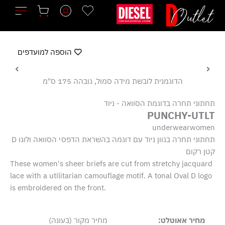
ילוג
תוכן
הוספה למועדפים
הדוגמנית לובשת מידה סמול, גובהה 175 ס"מ
תחתוני תחרה בדוגמת הסוואה - ניוד
PUNCHY-UTLT
underwearwomen
תחתוני תחרה בגוון ניוד עם דוגמה בהשראת הדפסי הסוואה ולוגו D
קטן רקום
These women's sheer briefs are cut from stretchy jacquard
lace with a utilitarian camouflage motif. A tonal Oval D logo
is embroidered on the front.
מחיר אאוטלט:
מחיר מקור (בעונה)