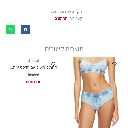
גיהוץ בחום נמוך
מק"ט:
700225109
אסור לנקות בניקוי יבש
קטגוריה:
תחתונים
אסור לייבש במכונת ייבוש
ייבוש בצל, בפריסה
מוצרים קשורים
diesel
תחתוני חוטיני עם הדפס עית...
₪130
₪
50.00