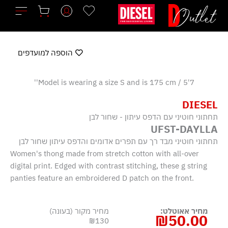
ילוג
תוכן
הוספה למועדפים
Model is wearing a size S and is 175 cm / 5'7''
DIESEL
תחתוני חוטיני עם הדפס עיתון - שחור לבן
UFST-DAYLLA
תחתוני חוטיני מבד רך עם תפרים אדומים והדפס עיתון שחור לבן
Women's thong made from stretch cotton with all-over
digital print. Edged with contrast stitching, these g string
panties feature an embroidered D patch on the front.
מחיר אאוטלט:
מחיר מקור (בעונה)
₪
50.00
₪130