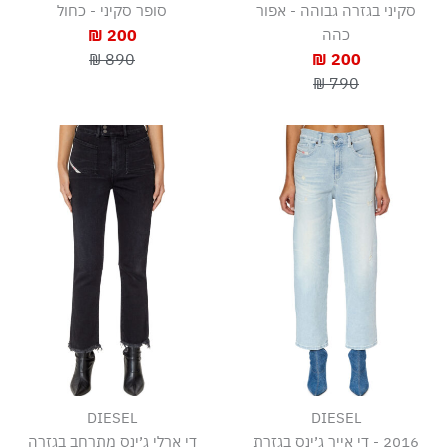
סקיני בגזרה גבוהה - אפור
סופר סקיני - כחול
כהה
200 ₪
890 ₪
200 ₪
790 ₪
DIESEL
DIESEL
2016 - די אייר ג׳ינס בגזרת
די ארלי ג׳ינס מתרחב בגזרה