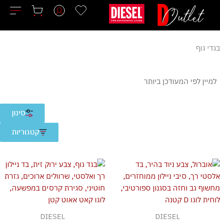
לוג
וכן
די גוף
סינון
קטגוריות
DIESEL
DIESEL