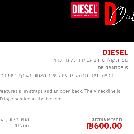
ילוג
תוכן
DIESEL
גופיית קולר מדנים עם לוחית לוגו - כחול
DE-JANICE-S
גופיית דנים בגזרת קולר עם קשירה מאחורי העורף, סיומת מע
eatures slim straps and an open back. The V neckline is
 D logo nestled at the bottom.
מחיר אאוטלט:
מחיר מקור (בעו
₪
600.00
₪1200