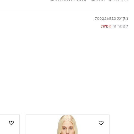
ללא חומרי הלבנה, ללא השריה
גיהוץ בחום נמוך
מק"ט:
700226810
אסור לנקות בניקוי יבש
קטגוריה:
גופיות
אסור לייבש במכונת ייבוש
ייבוש בצל, בפריסה