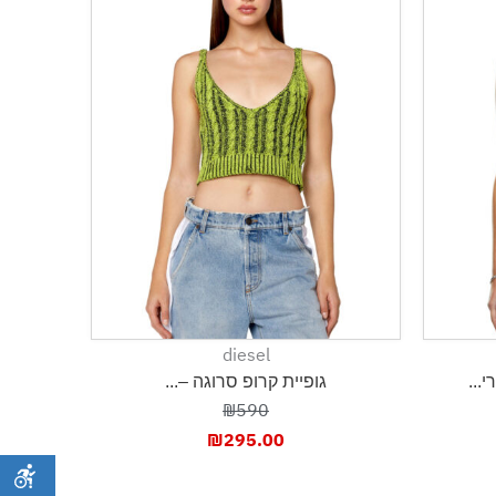
diesel
...
גופיית קרופ סרוגה –...
₪590
₪
295.00