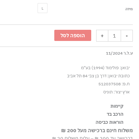
כמות
L
מידה
של
גופיית
קולר
+
-
הוספה לסל
מדנים
עם
ע.ל.ר 11/2024
לוחית
לוגו
יבואן: פולימוד (1994) בע"מ
-
כתובת יבואן: דרך בן צבי 84 תל אביב
כחול
ח.פ: 512037508
ארץ יצור: תוניס
קיימות
הרכב בד
הבד עשוי מ-97% כותנה אורגנית, שגודלה בשיטות חקלאיות 
97% כותנה 2% אלסטומולטיאסטר 1% אלסטן-ספנדקס
הוראות כביסה
אקולוגיות בריאות.
משלוח חינם ברכישה מעל 200 ₪
שטיפה ידנית
ברכישה עד 200 ₪ – עלות משלוח 20 ₪