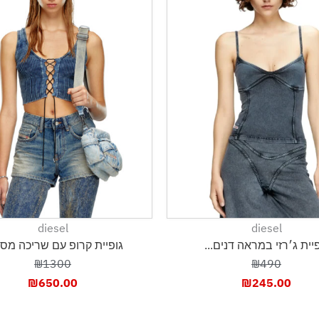
diesel
diesel
יית ג׳רזי במראה דנים...
גופיית קרופ עם שריכה מסרי
₪1300
₪490
₪
650.00
₪
245.00