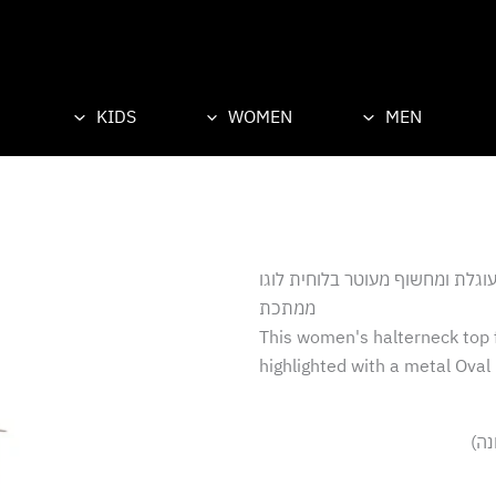
KIDS
WOMEN
MEN
וגלת ומחשוף מעוטר בלוחית לוגו
ממתכת
This women's halterneck top f
highlighted with a metal Oval
נה)