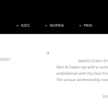
KIDS
WOMEN
M
הדוגמנית לובשת מידה סמ
במחשוף
Slim fit halter top
embellished with t
The unique workma