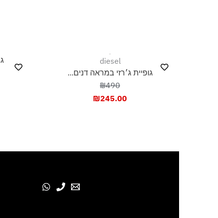
בוש בצל, בפריסה
diesel
גופיית ריב עם 
320
גופיית ג׳רזי במראה דנים...
₪490
60.00
₪
245.00