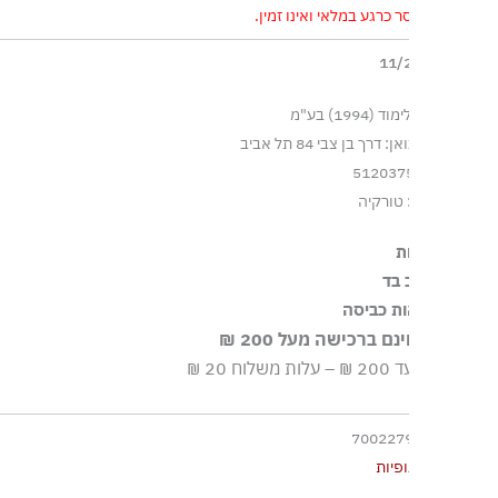
 כרגע במלאי ואינו זמין.
1994) בע"מ
דרך בן צבי 84 תל אביב
 טורקיה
ת
 בד
הבד עשוי מ-97% Eastman Naia™. Eastman Naia™ הוא סיב
ות כביסה
ביערות המנוהלים באחריות ומיוצר בתהליך סגור עם טביעת פחמן וצריכת
ם ברכישה מעל 200 ₪
יפה ידנית
וח 20 ₪
א חומרי הלבנה, ללא השריה
הוץ בחום נמוך
700227
ור לנקות בניקוי יבש
ופיות
ור לייבש במכונת ייבוש