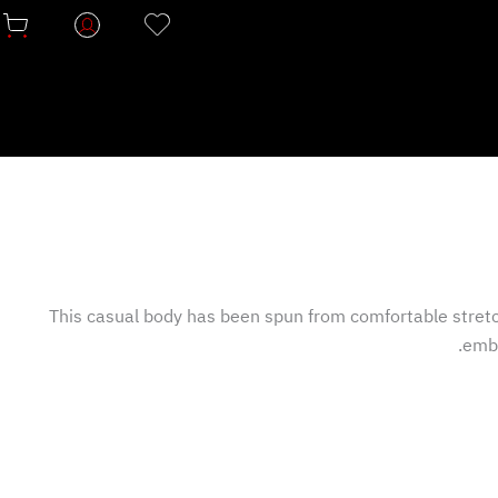
This casual body has been spun from comfortable stretch v
embe