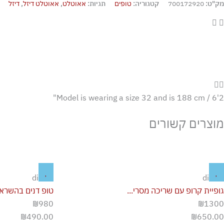
מק"ט:
700172920
קטגוריה:
טופים
תגיות:
אאוטלט
,
אאוטלט דיזל
,
דיזל
Model is wearing a size 32 and is 188 cm / 6'2"
מוצרים קשורים
diesel
diesel
גופיית קרופ עם שריכה מסרי...
טופ דנים בהשראת
₪980
₪1300
₪
490.00
₪
650.00