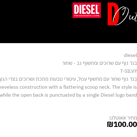
ילוג
תוכן
diesel
בגד גוף עם שרוכים ומחשוף גב - שחור
T-SILVY
בגד גוף שחור עם מחשוף עגול, עיטורי טבעות מתכת ושרוכים בצדי הגוף
eeveless construction with a flattering scoop neck. The style is
 while the open back is punctuated by a single Diesel logo band.
מחיר אאוטלט:
₪
100.00