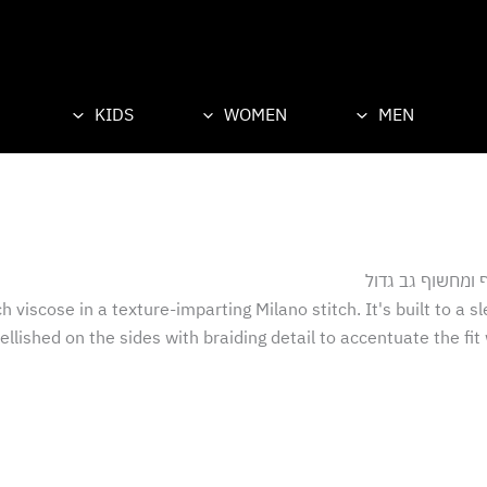
KIDS
WOMEN
MEN
 ומחשוף גב גדול
iscose in a texture-imparting Milano stitch. It's built to a sl
llished on the sides with braiding detail to accentuate the fit