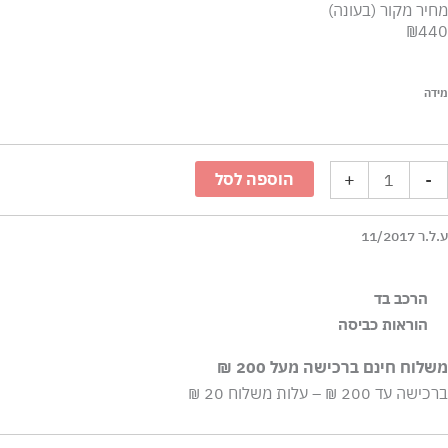
מחיר מקור (בעונה)
₪440
מות
מידה
ל
גד
וף
+
-
הוספה לסל
ם
רוכים
ע.ל.ר 11/2017
מחשוף
ב
הרכב בד
חור
הוראות כביסה
ic 61%Polyamide-Nylon 29%Polyester 10%Elastane-Spandex
לפי הוראות היצרן על התוית
משלוח חינם ברכישה מעל 200 ₪
ברכישה עד 200 ₪ – עלות משלוח 20 ₪