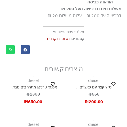
100% פוליאמיד-ניילון
הוראות כביסה
סינתטיים בתוליים.
משלוח חינם ברכישה מעל 200 ₪
כביסה עדינה במכונה עד ‎30°C
ברכישה עד 200 ₪ – עלות משלוח 20 ₪
ללא חומרי הלבנה, ללא השריה
גיהוץ בחום נמוך
מק"ט:
700228037
אסור לנקות בניקוי יבש
קטגוריה:
מכנסיים קצרים
אסור לייבש במכונת ייבוש
ייבוש בצל, בפריסה
מוצרים קשורים
diesel
diesel
טייץ קצר עם פאצ׳ים...
מכנסי טרנינג מתרחבים מבד...
₪1300
₪650
₪
650.00
₪
200.00
diesel
diesel