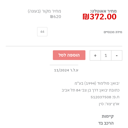
מחיר אאוטלט:
מחיר מקור (בעונה)
₪
372.00
₪620
כמות
44
מידת מכנסיים
של
שורטס
ניילון
+
-
הוספה לסל
במראה
דנים
-
ע.ל.ר 11/2024
כחול
יבואן: פולימוד (1994) בע"מ
כהה
כתובת יבואן: דרך בן צבי 84 תל אביב
ח.פ: 512037508
ארץ יצור: סין
קיימות
הרכב בד
הבד עשוי מ-100% ניילון ממוחזר, להפחתת השימוש בסיבים