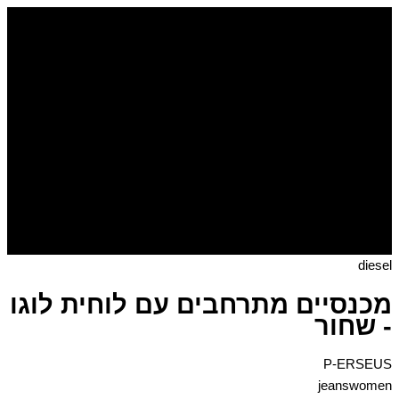
דילוג
כמות
של
לתוכן
מכנסיים
מתרחבים
עם
לוחית
לוגו
-
שחור
diesel
מכנסיים מתרחבים עם לוחית לוגו
- שחור
P-ERSEUS
jeanswomen