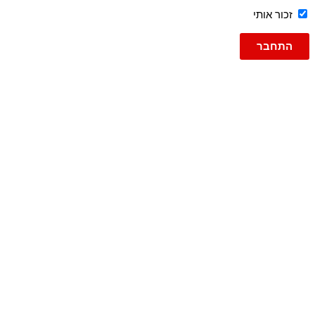
זכור אותי
גברים
ג'ינסים
ג'ינס
ג'וג ג'ינס
ברמודה
ברמודות
עד 600
פריטי אופנה
טישרט
טישרט שרוול ארוך
גופיות
חולצות פולו