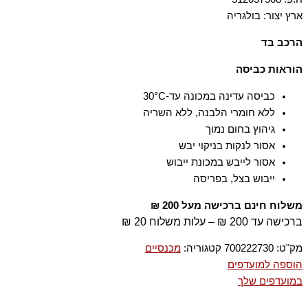
ארץ יצור: בולגריה
הרכב בד
53% פוליאסטר 43% צמר 4% אלסטן-ספנדקס
הוראות כביסה
כביסה עדינה במכונה עד-30°C
ללא חומרי הלבנה, ללא השריה
גיהוץ בחום נמוך
אסור לנקות בניקוי יבש
אסור לייבש במכונת ייבוש
ייבוש בצל, בפריסה
משלוח חינם ברכישה מעל 200 ₪
ברכישה עד 200 ₪ – עלות משלוח 20 ₪
מק"ט:
700222730
קטגוריה:
מכנסיים
הוספה למועדפים
במועדפים שלך