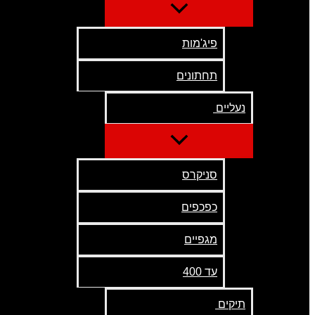
פיג'מות
תחתונים
נעליים
סניקרס
כפכפים
מגפיים
עד 400
תיקים