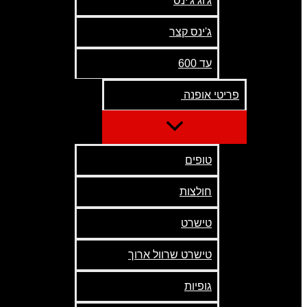
ג'וג ג'ינס
ג'ינס קצר
עד 600
פריטי אופנה
טופים
חולצות
טישרט
טישרט שרוול ארוך
גופיות