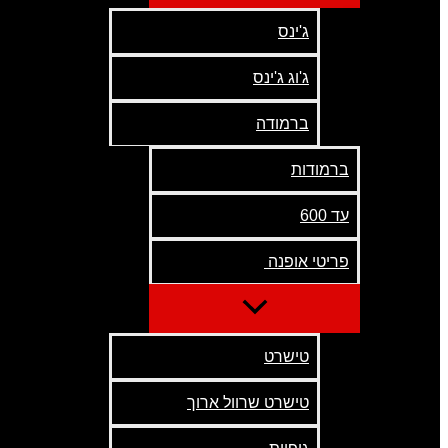
ג'ינס
ג'וג ג'ינס
ברמודה
ברמודות
עד 600
פריטי אופנה
טישרט
טישרט שרוול ארוך