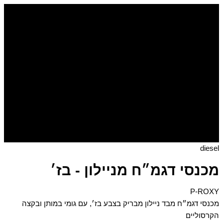
דילוג
לתוכן
diesel
מכנסי דגמ״ח מניילון - בז׳
P-ROXY
מכנסי דגמ״ח מבד ניילון מבריק בצבע בז׳, עם גומי במותן ובקצה
הקרסוליים