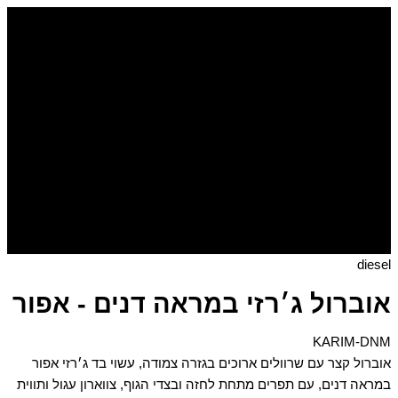
דילוג
כמות
של
לתוכן
אוברול
ג׳רזי
במראה
דנים
-
אפור
diesel
אוברול ג׳רזי במראה דנים - אפור
KARIM-DNM
אוברול קצר עם שרוולים ארוכים בגזרה צמודה, עשוי בד ג׳רזי אפור
במראה דנים, עם תפרים מתחת לחזה ובצדי הגוף, צווארון עגול ותווית