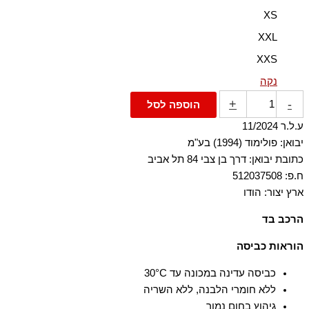
XS
XXL
XXS
נקה
+
-
הוספה לסל
ע.ל.ר 11/2024
יבואן: פולימוד (1994) בע"מ
כתובת יבואן: דרך בן צבי 84 תל אביב
ח.פ: 512037508
ארץ יצור: הודו
הרכב בד
95% כותנה 5% אלסטן-ספנדקס
הוראות כביסה
כביסה עדינה במכונה עד ‎30°C
ללא חומרי הלבנה, ללא השריה
גיהוץ בחום נמוך