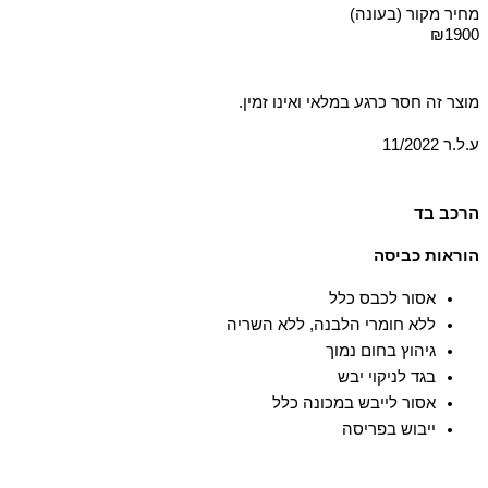
מחיר מקור (בעונה)
₪1900
מוצר זה חסר כרגע במלאי ואינו זמין.
ע.ל.ר 11/2022
הרכב בד
97% ויסקוזה-ריון 3% אלסטן-ספנדקס, אפליקציה: 100% ברזל
הוראות כביסה
אסור לכבס כלל
ללא חומרי הלבנה, ללא השריה
גיהוץ בחום נמוך
בגד לניקוי יבש
אסור לייבש במכונה כלל
ייבוש בפריסה