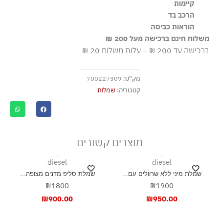
קיימות
הרכב בד
הבד עשוי מ-85% סיבי ויסקוזה LENZING™ ECOVERO™,
85% ויסקוזה 15% פוליאמיד
הוראות כביסה
המופקים מעצים מיערות המנוהלים באחריות ומאושרים בתו EU
משלוח חינם ברכישה מעל 200 ₪
Ecolabel בזכות תהליכי ייצור בעלי השפעה סביבתית נמוכה
שטיפה ידנית
יותר
ברכישה עד 200 ₪ – עלות משלוח 20 ₪
ללא חומרי הלבנה, ללא השריה
גיהוץ בחום נמוך
מק"ט:
700227309
בגד לניקוי יבש (עדין)
קטגוריה:
שמלות
אסור לייבש במכונה כלל
ייבוש בצל, בפריסה
מוצרים קשורים
diesel
diesel
שמלת מיני ללא שרוולים עם...
שמלת סליפ מדנים מצופה...
₪1800
₪1900
₪
900.00
₪
950.00