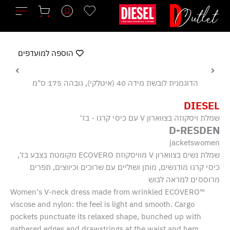
ילוג
תוכן
הוספה למועדפים
הדוגמנית לובשת מידה 40 (איטלקי), גובהה 175 ס"מ
DIESEL
שמלת ויסקוזה בצווארון V עם כיסי קרגו - בז'
D-RESDEN
jacketswomen
שמלת נשים בצווארון V מוויסקוזת ECOVERO מקומטת בצבע בז',
כיסי קרגו מודגשים, מותן ושוליים עם שרוכים וכיווצים, תפרים
מרוססים למראה לבוש
Women's V-neck dress made from wrinkled ECOVERO™
viscose and nylon: the feel is light and smooth. Cargo
pockets punctuate its relaxed shape, bunched up with
gathered edges and drawstrings at the waist and hem.