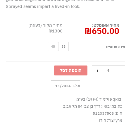
Sprayed seams impart a lived-in look.
מחיר אאוטלט:
מחיר מקור (בעונה)
₪
650.00
₪1300
כמות
40
38
מידת מכנסיים
של
שמלת
ויסקוזה
+
-
הוספה לסל
בצווארון
V
עם
ע.ל.ר 11/2024
כיסי
יבואן: פולימוד (1994) בע"מ
קרגו
כתובת יבואן: דרך בן צבי 84 תל אביב
-
ח.פ: 512037508
בז'
ארץ יצור: הודו