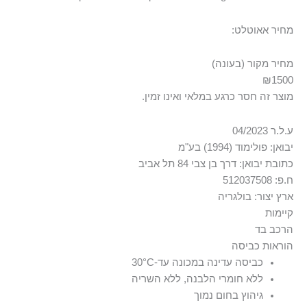
מחיר אאוטלט:
מחיר מקור (בעונה)
₪1500
מוצר זה חסר כרגע במלאי ואינו זמין.
ע.ל.ר 04/2023
יבואן: פולימוד (1994) בע"מ
כתובת יבואן: דרך בן צבי 84 תל אביב
ח.פ: 512037508
ארץ יצור: בולגריה
קיימות
הרכב בד
The fabric is made using 20% certified recycled cotton,
הוראות כביסה
99% כותנה 1% אלסטן-ספנדקס
reducing the use of virgin resources.
כביסה עדינה במכונה עד-30°C
ללא חומרי הלבנה, ללא השריה
גיהוץ בחום נמוך