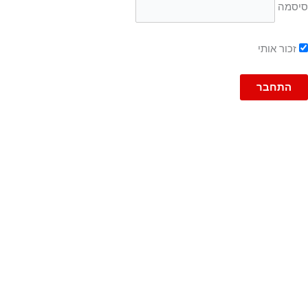
סיסמה
זכור אותי
גברים
ג'ינסים
ג'ינס
ג'וג ג'ינס
ברמודה
ברמודות
עד 600
פריטי אופנה
טישרט
טישרט שרוול ארוך