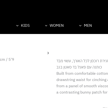
KIDS
WOMEN
MEN
cm / 5'9"
גירת רוכסן לכל האורך, עשוי מבד
כותנה עם פאנל בד סאטן בגב
Built from comfortable cotton, 
drawstring waist for cinching
from a panel of smooth viscose
a contrasting bunny patch for