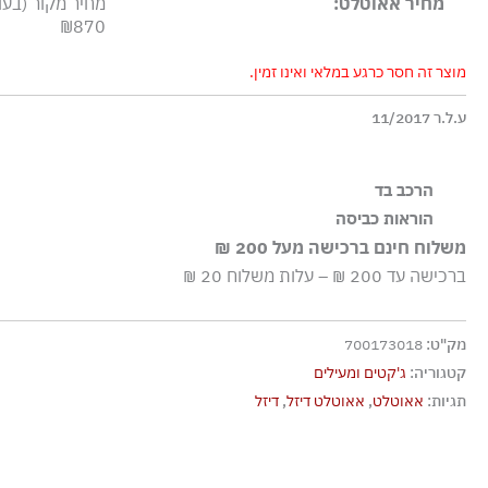
מחיר אאוטלט:
מחיר מקור (בעו
₪870
מוצר זה חסר כרגע במלאי ואינו זמין.
ע.ל.ר 11/2017
הרכב בד
הוראות כביסה
100%Cotton, Contrast 100%Viscose-Rayon
משלוח חינם ברכישה מעל 200 ₪
לפי הוראות היצרן על התוית
ברכישה עד 200 ₪ – עלות משלוח 20 ₪
מק"ט:
700173018
קטגוריה:
ג'קטים ומעילים
תגיות:
אאוטלט
,
אאוטלט דיזל
,
דיזל