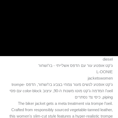
ילוג
תוכן
diesel
ג'קט אופנוע עור עם הדפס אשלייתי - בז'/שחור
L-OONIE
jacketswomen
ג'קט אופנוע לנשים מעור צמחי בצבע בז'/שחור, הדפס trompe-
l'oeil המדמה ג'קט מוטו משנות ה-90, עיצוב color-block עם פסי
piping, כיסי צד נסתרים
The biker jacket gets a meta treatment via trompe l’oeil.
Crafted from responsibly sourced vegetable-tanned leather,
this women's slim-cut style features a hyper-realistic trompe