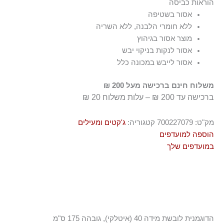
הוראות כביסה
100% עור
Leather Working Group ובקידום נהלים אחראיים יותר בשרשרת
האספקה של העור
אסור בשטיפה
ללא חומרי הלבנה, ללא השריה
מוצר אסור בגיהוץ
אסור לנקות בניקוי יבש
אסור לייבש במכונה כלל
משלוח חינם ברכישה מעל 200 ₪
ברכישה עד 200 ₪ – עלות משלוח 20 ₪
מק"ט:
700227079
קטגוריה:
ג'קטים ומעילים
הוספה למועדפים
במועדפים שלך
הדוגמנית לובשת מידה 40 (איטלקי), גובהה 175 ס"מ